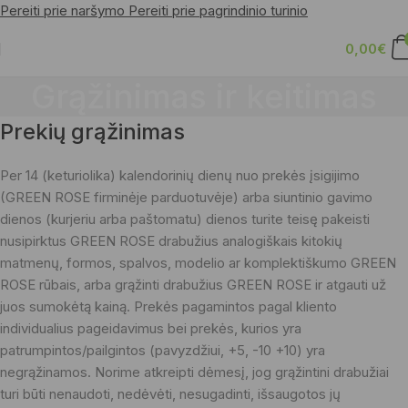
Pereiti prie naršymo
Pereiti prie pagrindinio turinio
0,00
€
Grąžinimas ir keitimas
Prekių grąžinimas
Per 14 (keturiolika) kalendorinių dienų nuo prekės įsigijimo
(GREEN ROSE firminėje parduotuvėje) arba siuntinio gavimo
dienos (kurjeriu arba paštomatu) dienos turite teisę pakeisti
nusipirktus GREEN ROSE drabužius analogiškais kitokių
matmenų, formos, spalvos, modelio ar komplektiškumo GREEN
ROSE rūbais, arba grąžinti drabužius GREEN ROSE ir atgauti už
juos sumokėtą kainą. Prekės pagamintos pagal kliento
individualius pageidavimus bei prekės, kurios yra
patrumpintos/pailgintos (pavyzdžiui, +5, -10 +10) yra
negrąžinamos. Norime atkreipti dėmesį, jog grąžintini drabužiai
turi būti nenaudoti, nedėvėti, nesugadinti, išsaugotos jų