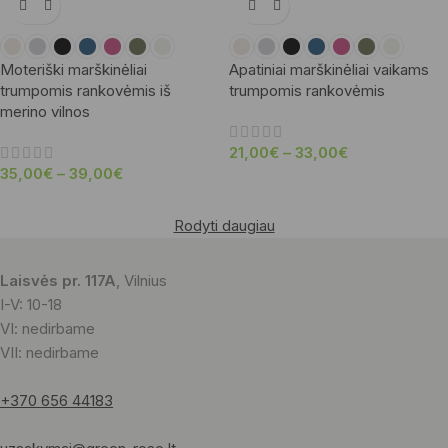
Moteriški marškinėliai
Apatiniai marškinėliai vaikams
trumpomis rankovėmis iš
trumpomis rankovėmis
merino vilnos
21,00
€
–
33,00
€
35,00
€
–
39,00
€
Rodyti daugiau
Laisvės pr. 117A
, Vilnius
I-V: 10-18
VI: nedirbame
VII: nedirbame
+370 656 44183