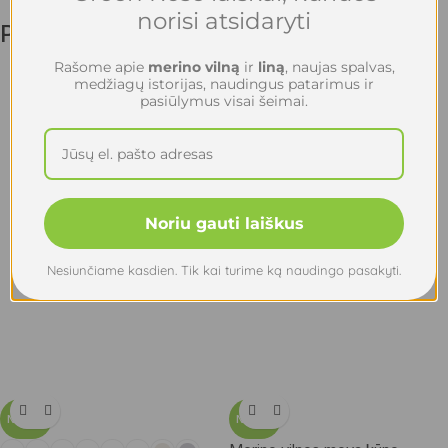
norisi atsidaryti
Populiariausios prekės
Rašome apie
merino vilną
ir
liną
, naujas spalvas,
medžiagų istorijas, naudingus patarimus ir
pasiūlymus visai šeimai.
Noriu gauti laiškus
Nesiunčiame kasdien. Tik kai turime ką naudingo pasakyti.
NAUJA
NAUJA