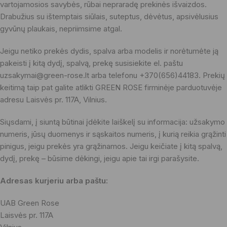
vartojamosios savybės, rūbai nepraradę prekinės išvaizdos.
Drabužius su ištemptais siūlais, suteptus, dėvėtus, apsivėlusius
gyvūnų plaukais, nepriimsime atgal.
Jeigu netiko prekės dydis, spalva arba modelis ir norėtumėte ją
pakeisti į kitą dydį, spalvą, prekę susisiekite el. paštu
uzsakymai@green-rose.lt arba telefonu +370(656)44183. Prekių
keitimą taip pat galite atlikti GREEN ROSE firminėje parduotuvėje
adresu Laisvės pr. 117A, Vilnius.
Siųsdami, į siuntą būtinai įdėkite laiškelį su informacija: užsakymo
numeris, jūsų duomenys ir sąskaitos numeris, į kurią reikia grąžinti
pinigus, jeigu prekės yra grąžinamos. Jeigu keičiate į kitą spalvą,
dydį, prekę – būsime dėkingi, jeigu apie tai irgi parašysite.
Adresas kurjeriu arba paštu:
UAB Green Rose
Laisvės pr. 117A