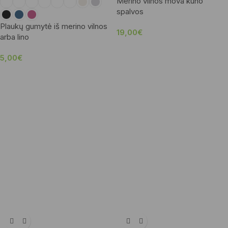
Merino vilnos mova kūno
spalvos
Plaukų gumytė iš merino vilnos
19,00
€
arba lino
5,00
€