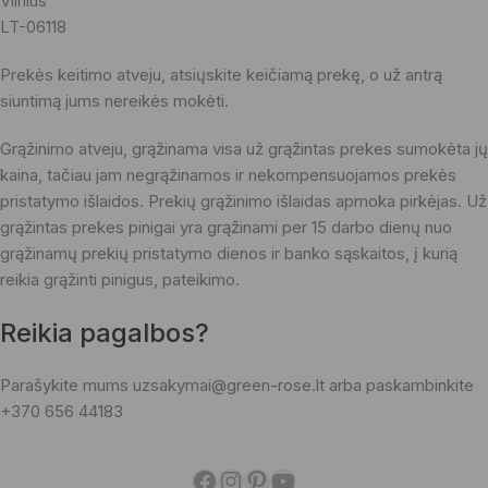
Vilnius
LT-06118
Prekės keitimo atveju, atsiųskite keičiamą prekę, o už antrą
siuntimą jums nereikės mokėti.
Grąžinimo atveju, grąžinama visa už grąžintas prekes sumokėta jų
kaina, tačiau jam negrąžinamos ir nekompensuojamos prekės
pristatymo išlaidos. Prekių grąžinimo išlaidas apmoka pirkėjas. Už
grąžintas prekes pinigai yra grąžinami per 15 darbo dienų nuo
grąžinamų prekių pristatymo dienos ir banko sąskaitos, į kurią
reikia grąžinti pinigus, pateikimo.
Reikia pagalbos?
Parašykite mums uzsakymai@green-rose.lt arba paskambinkite
+370 656 44183