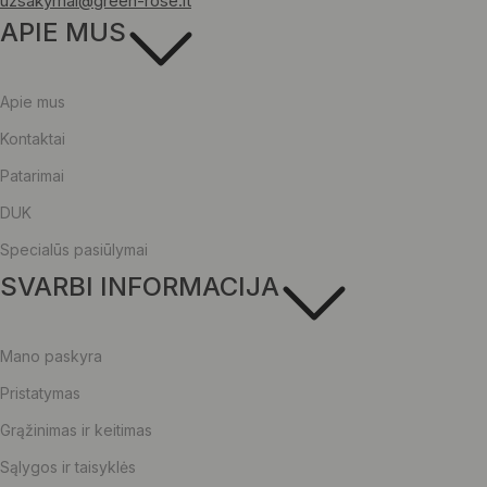
uzsakymai@green-rose.lt
APIE MUS
Apie mus
Kontaktai
Patarimai
DUK
Specialūs pasiūlymai
SVARBI INFORMACIJA
Mano paskyra
Pristatymas
Grąžinimas ir keitimas
Sąlygos ir taisyklės