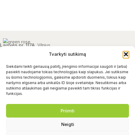
Laisvės pr. 117A
, Vilnius
I-V: 10-18
Tvarkyti sutikimą
VI: nedirbame
VII: nedirbame
Siekdami teikti geriausią patirtį, įrenginio informacijai saugoti ir (arba)
pasiekti naudojame tokias technologijas kaip slapukus. Jei sutiksime
+370 656 44183
su šiomis technologijomis, galėsime apdoroti duomenis, tokius kaip
uzsakymai@green-rose.lt
naršymo elgsena arba unikalūs ID šioje svetainėje. Nesutikimas arba
sutikimo atšaukimas gali neigiamai paveikti tam tikras funkcijas ir
funkcijas.
APIE MUS
Priimti
SVARBI INFORMACIJA
Neigti