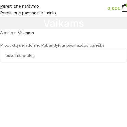
Pereiti prie naršymo
0,00
€
Pereiti prie pagrindinio turinio
Vaikams
Alpaka
»
Vaikams
Produktų neradome. Pabandykite pasinaudoti paieška