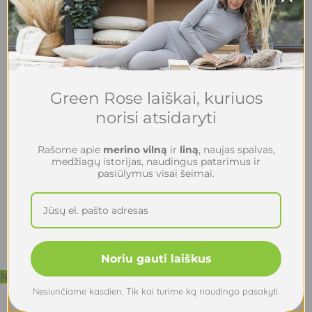
44,00
€
Green Rose laiškai, kuriuos
norisi atsidaryti
Rašome apie
merino vilną
ir
liną
, naujas spalvas,
medžiagų istorijas, naudingus patarimus ir
pasiūlymus visai šeimai.
Noriu gauti laiškus
Nauja
Nesiunčiame kasdien. Tik kai turime ką naudingo pasakyti.