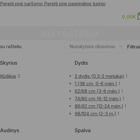
Pereiti prie naršymo
Pereiti prie pagrindinio turinio
0,00
€
su rašteliu
su rašteliu
Filtrai
Skyrius
Dydis
Kūdikiai
3
2 dydis (0.5-2 metukai)
1
1 (38 cm, 0-6 mėn.)
1
62/68 cm (3-6 mėn.)
1
74/80 cm (6-12 mėn.)
1
86/92 cm (12-24 mėn.)
1
98/104 cm (2-3 m.)
1
Audinys
Spalva