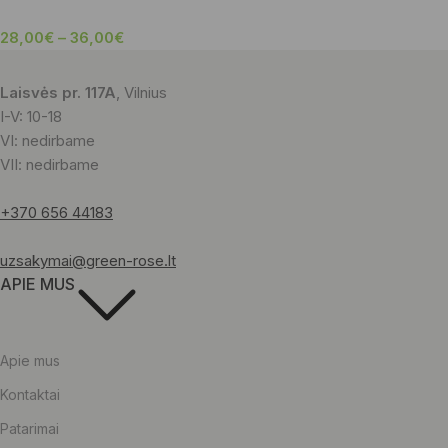
28,00
€
–
36,00
€
Laisvės pr. 117A
, Vilnius
I-V: 10-18
VI: nedirbame
VII: nedirbame
+370 656 44183
uzsakymai@green-rose.lt
APIE MUS
Apie mus
Kontaktai
Patarimai