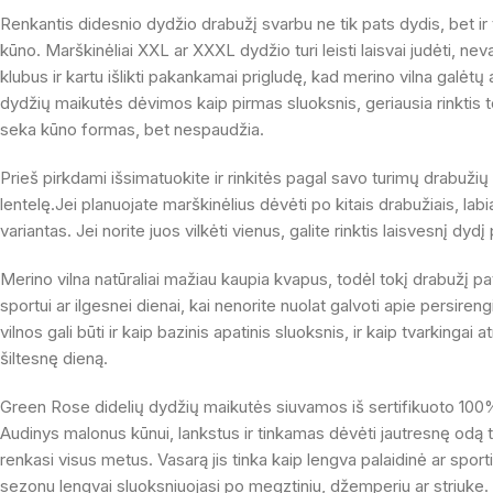
Renkantis didesnio dydžio drabužį svarbu ne tik pats dydis, bet ir t
kūno. Marškinėliai XXL ar XXXL dydžio turi leisti laisvai judėti, neva
klubus ir kartu išlikti pakankamai prigludę, kad merino vilna galėtų a
dydžių maikutės dėvimos kaip pirmas sluoksnis, geriausia rinktis to
seka kūno formas, bet nespaudžia.
Prieš pirkdami išsimatuokite ir rinkitės pagal savo turimų drabuž
lentelę.Jei planuojate marškinėlius dėvėti po kitais drabužiais, lab
variantas. Jei norite juos vilkėti vienus, galite rinktis laisvesnį dydį
Merino vilna natūraliai mažiau kaupia kvapus, todėl tokį drabužį pa
sportui ar ilgesnei dienai, kai nenorite nuolat galvoti apie persire
vilnos gali būti ir kaip bazinis apatinis sluoksnis, ir kaip tvarkingai 
šiltesnę dieną.
Green Rose didelių dydžių maikutės siuvamos iš sertifikuoto 100%
Audinys malonus kūnui, lankstus ir tinkamas dėvėti jautresnę odą t
renkasi visus metus. Vasarą jis tinka kaip lengva palaidinė ar sportin
sezonu lengvai sluoksniuojasi po megztiniu, džemperiu ar striuke.