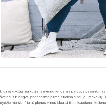
Didelių dydžių maikutės iš merino vilnos yra patogus pasirinkimas m
švelnaus ir lengvai priderinamo pirmo sluoksnio be ilgų rankovių.
dydžio marškinėliai iš plonos vilnos idealiai tinka kasdienai, kelion