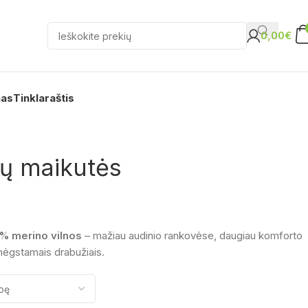
0,00
€
nas
Tinklaraštis
ių maikutės
% merino vilnos
– mažiau audinio rankovėse, daugiau komforto
mėgstamais drabužiais.