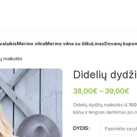
valaikis
Merino vilna
Merino vilna su šilku
Linas
Dovanų kupo
ių maikutės
Didelių dydž
38,00
€
–
39,00
€
Didelių dydžių maikutės iš
100
kūnui ir lengvas derinimas po 
DYDIS