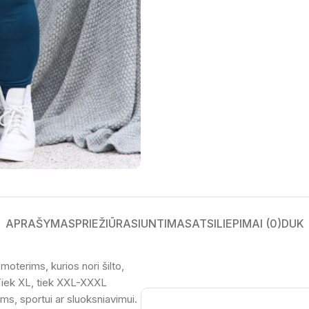
APRAŠYMAS
PRIEŽIŪRA
SIUNTIMAS
ATSILIEPIMAI (0)
DUK
oterims, kurios nori šilto,
 Tiek XL, tiek XXL-XXXL
ėms, sportui ar sluoksniavimui.