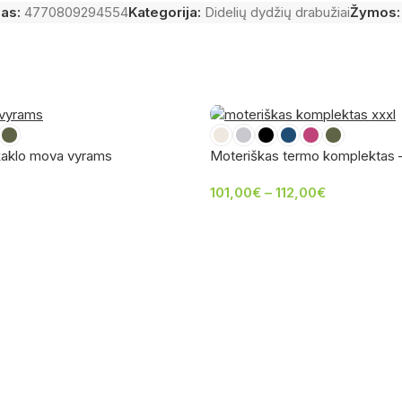
das:
4770809294554
Kategorija:
Didelių dydžių drabužiai
Žymos:
 kaklo mova vyrams
Moteriškas termo komplektas –
101,00
€
–
112,00
€