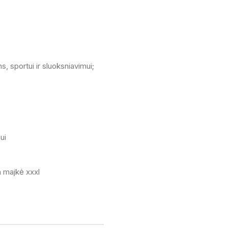
, sportui ir sluoksniavimui;
ui
a majkė xxxl