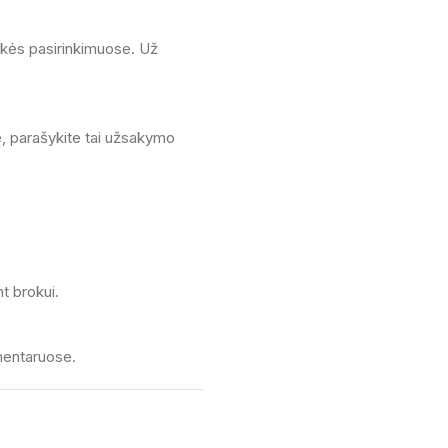
rekės pasirinkimuose. Už
se, parašykite tai užsakymo
nt brokui.
omentaruose.