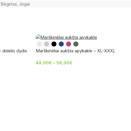
Bėgimui
,
Jogai
 didelis dydis
Marškinėliai aukšta apykakle – XL-XXXL
49,00
€
–
58,00
€