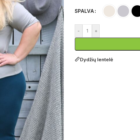
SPALVA
-
+
Dydžių lentelė