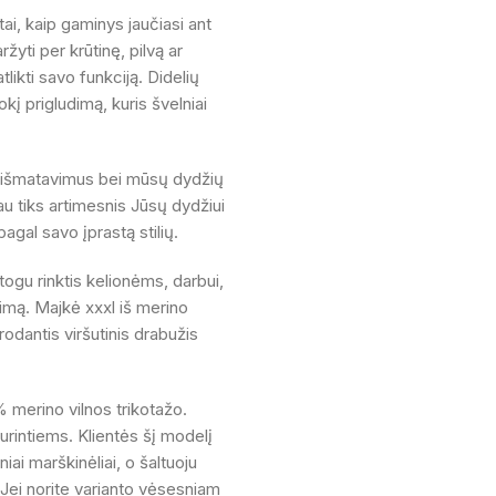
ai, kaip gaminys jaučiasi ant
ržyti per krūtinę, pilvą ar
tlikti savo funkciją. Didelių
kį prigludimą, kuris švelniai
ių išmatavimus bei mūsų dydžių
iau tiks artimesnis Jūsų dydžiui
 pagal savo įprastą stilių.
togu rinktis kelionėms, darbui,
ngimą. Majkė xxxl iš merino
atrodantis viršutinis drabužis
 merino vilnos trikotažo.
urintiems. Klientės šį modelį
iai marškinėliai, o šaltuoju
 Jei norite varianto vėsesniam