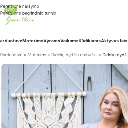
Pereiti prie naršymo
Pereiti prie pagrindinio turinio
arduotuvė
Moterims
Vyrams
Vaikams
Kūdikiams
Aktyvus lais
Parduotuvė
»
Moterims
»
Didelių dydžių drabužiai
»
Didelių dydž