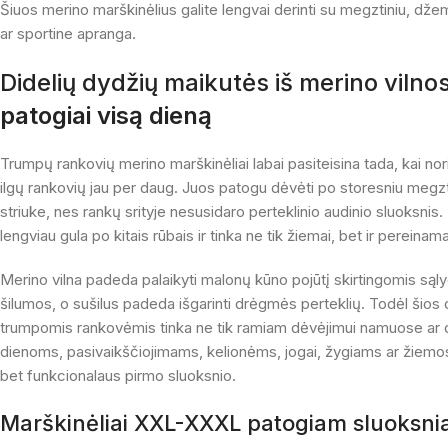
Šiuos merino marškinėlius galite lengvai derinti su megztiniu, džemp
ar sportine apranga.
Didelių dydžių maikutės iš merino vilno
patogiai visą dieną
Trumpų rankovių merino marškinėliai labai pasiteisina tada, kai nori
ilgų rankovių jau per daug. Juos patogu dėvėti po storesniu megzt
striuke, nes rankų srityje nesusidaro perteklinio audinio sluoksnis
lengviau gula po kitais rūbais ir tinka ne tik žiemai, bet ir pereina
Merino vilna padeda palaikyti malonų kūno pojūtį skirtingomis sąlyg
šilumos, o sušilus padeda išgarinti drėgmės perteklių. Todėl šios
trumpomis rankovėmis tinka ne tik ramiam dėvėjimui namuose ar 
dienoms, pasivaikščiojimams, kelionėms, jogai, žygiams ar žiemos 
bet funkcionalaus pirmo sluoksnio.
Marškinėliai XXL-XXXL patogiam sluoksni