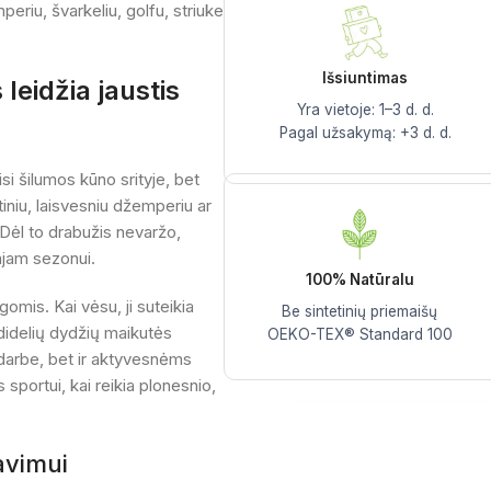
eriu, švarkeliu, golfu, striuke
Išsiuntimas
s
leidžia jaustis
Yra vietoje: 1–3 d. d.
Pagal užsakymą: +3 d. d.
si šilumos kūno srityje, bet
iniu, laisvesniu džemperiu ar
. Dėl to drabužis nevaržo,
majam sezonui.
100% Natūralu
omis. Kai vėsu, ji suteikia
Be sintetinių priemaišų
 didelių dydžių maikutės
OEKO-TEX® Standard 100
darbe, bet ir aktyvesnėms
sportui, kai reikia plonesnio,
avimui