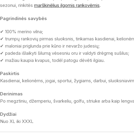
sezonui, rinkitės
marškinėlius ilgomis rankovėmis
.
Pagrindinės savybės
✔ 100% merino vilna;
✔ trumpų rankovių pirmas sluoksnis, tinkamas kasdienai, kelionėms
✔ maloniai priglunda prie kūno ir nevaržo judesių;
✔ padeda išlaikyti šilumą vėsesniu oru ir valdyti drėgmę sušilus;
✔ mažiau kaupia kvapus, todėl patogu dėvėti ilgiau.
Paskirtis
Kasdienai, kelionėms, jogai, sportui, žygiams, darbui, sluoksniavim
Derinimas
Po megztiniu, džemperiu, švarkeliu, golfu, striuke arba kaip lengv
Dydžiai
Nuo XL iki XXXL