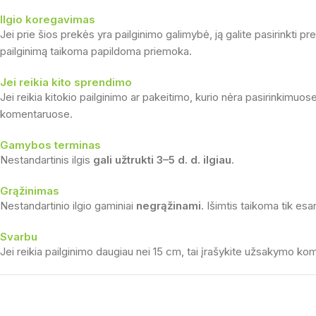
Ilgio koregavimas
Jei prie šios prekės yra pailginimo galimybė, ją galite pasirinkti p
pailginimą taikoma papildoma priemoka.
Jei reikia kito sprendimo
Jei reikia kitokio pailginimo ar pakeitimo, kurio nėra pasirinkimuo
komentaruose.
Gamybos terminas
Nestandartinis ilgis
gali užtrukti 3–5 d. d. ilgiau
.
Grąžinimas
Nestandartinio ilgio gaminiai
negrąžinami
. Išimtis taikoma tik esa
Svarbu
Jei reikia pailginimo daugiau nei 15 cm, tai įrašykite užsakymo k