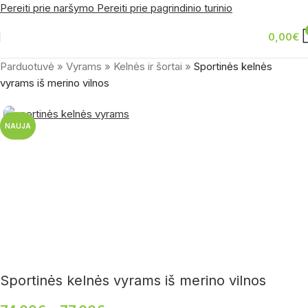
Pereiti prie naršymo
Pereiti prie pagrindinio turinio
0,00
€
Parduotuvė
»
Vyrams
»
Kelnės ir šortai
»
Sportinės kelnės
vyrams iš merino vilnos
NAUJA
Sportinės kelnės vyrams iš merino vilnos