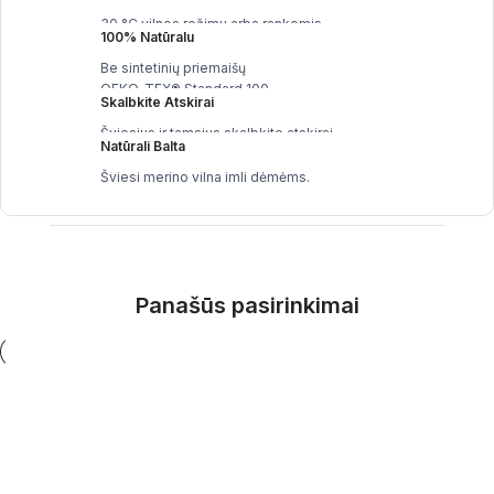
30 °C vilnos režimu arba rankomis.
100% Natūralu
Be sintetinių priemaišų
OEKO-TEX® Standard 100
Skalbkite Atskirai
Šviesius ir tamsius skalbkite atskirai.
Natūrali Balta
Šviesi merino vilna imli dėmėms.
Panašūs pasirinkimai