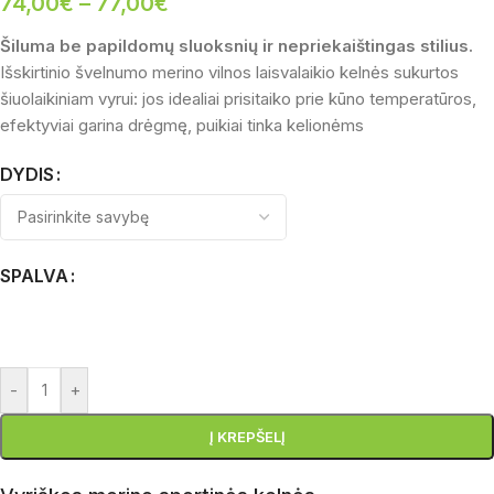
74,00
€
–
77,00
€
Šiluma be papildomų sluoksnių ir nepriekaištingas stilius.
Išskirtinio švelnumo merino vilnos laisvalaikio kelnės sukurtos
šiuolaikiniam vyrui: jos idealiai prisitaiko prie kūno temperatūros,
efektyviai garina drėgmę, puikiai tinka kelionėms
DYDIS
SPALVA
-
+
Į KREPŠELĮ