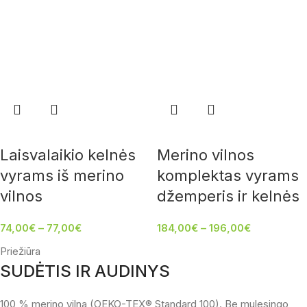
Laisvalaikio kelnės
Merino vilnos
vyrams iš merino
komplektas vyrams
vilnos
džemperis ir kelnės
74,00
€
–
77,00
€
184,00
€
–
196,00
€
Priežiūra
SUDĖTIS IR AUDINYS
100 % merino vilna (OEKO-TEX® Standard 100). Be mulesingo