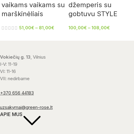
vaikams vaikams su
džemperis su
marškinėliais
gobtuvu STYLE
51,00
€
–
81,00
€
100,00
€
–
108,00
€
Vokiečių g. 13
, Vilnius
I-V: 11-19
VI: 11-16
VII: nedirbame
+370 656 44183
uzsakymai@green-rose.lt
APIE MUS