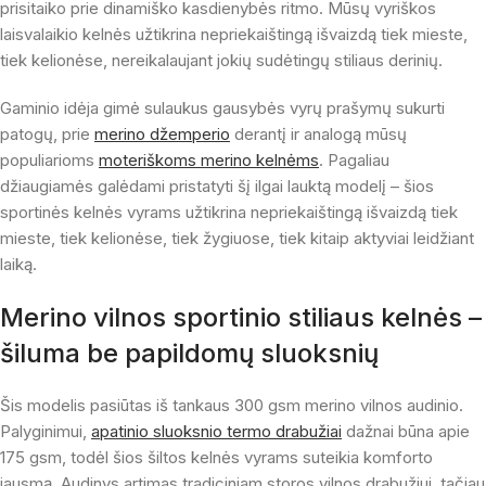
prisitaiko prie dinamiško kasdienybės ritmo. Mūsų vyriškos
laisvalaikio kelnės užtikrina nepriekaištingą išvaizdą tiek mieste,
tiek kelionėse, nereikalaujant jokių sudėtingų stiliaus derinių.
Gaminio idėja gimė sulaukus gausybės vyrų prašymų sukurti
patogų, prie
merino džemperio
derantį ir analogą mūsų
populiarioms
moteriškoms merino kelnėms
. Pagaliau
džiaugiamės galėdami pristatyti šį ilgai lauktą modelį – šios
sportinės kelnės vyrams užtikrina nepriekaištingą išvaizdą tiek
mieste, tiek kelionėse, tiek žygiuose, tiek kitaip aktyviai leidžiant
laiką.
Merino vilnos sportinio stiliaus kelnės –
šiluma be papildomų sluoksnių
Šis modelis pasiūtas iš tankaus 300 gsm merino vilnos audinio.
Palyginimui,
apatinio sluoksnio termo drabužiai
dažnai būna apie
175 gsm, todėl šios šiltos kelnės vyrams suteikia komforto
jausmą. Audinys artimas tradiciniam storos vilnos drabužiui, tačiau