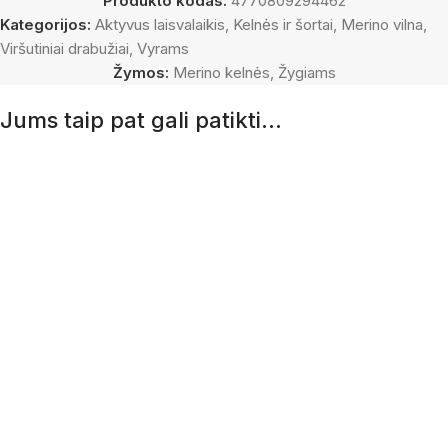
Produkto kodas:
4770809294462
Kategorijos:
Aktyvus laisvalaikis
,
Kelnės ir šortai
,
Merino vilna
,
Viršutiniai drabužiai
,
Vyrams
Žymos:
Merino kelnės
,
Žygiams
Jums taip pat gali patikti…