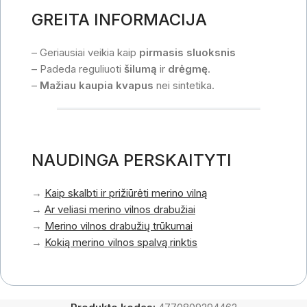
GREITA INFORMACIJA
– Geriausiai veikia kaip
pirmasis sluoksnis
– Padeda reguliuoti
šilumą
ir
drėgmę
.
–
Mažiau kaupia kvapus
nei sintetika.
NAUDINGA PERSKAITYTI
→
Kaip skalbti ir prižiūrėti merino vilną
→
Ar veliasi merino vilnos drabužiai
→
Merino vilnos drabužių trūkumai
→
Kokią merino vilnos spalvą rinktis