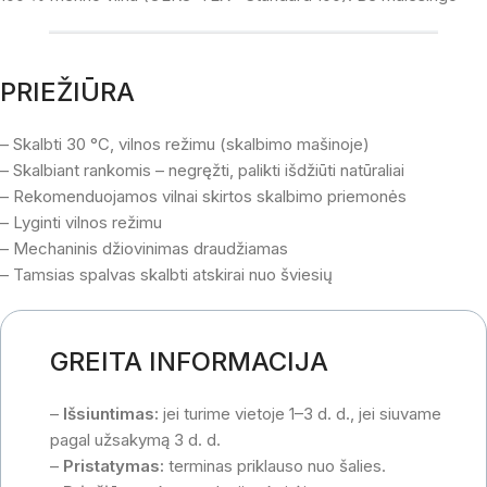
PRIEŽIŪRA
– Skalbti 30 °C, vilnos režimu (skalbimo mašinoje)
– Skalbiant rankomis – negręžti, palikti išdžiūti natūraliai
– Rekomenduojamos vilnai skirtos skalbimo priemonės
– Lyginti vilnos režimu
– Mechaninis džiovinimas draudžiamas
– Tamsias spalvas skalbti atskirai nuo šviesių
GREITA INFORMACIJA
–
Išsiuntimas:
jei turime vietoje 1–3 d. d., jei siuvame
pagal užsakymą 3 d. d.
–
Pristatymas:
terminas priklauso nuo šalies.