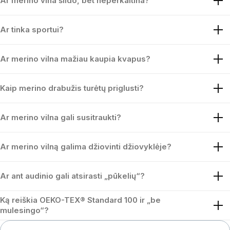
Ar merino vlna šildo, bet neperkaitina?
Ar tinka sportui?
Ar merino vilna mažiau kaupia kvapus?
Kaip merino drabužis turėtų priglusti?
Ar merino vilna gali susitraukti?
Ar merino vilną galima džiovinti džiovyklėje?
Ar ant audinio gali atsirasti „pūkelių“?
Ką reiškia OEKO-TEX® Standard 100 ir „be
mulesingo“?