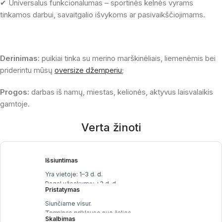
✔ Universalus funkcionalumas – sportinės kelnės vyrams
tinkamos darbui, savaitgalio išvykoms ar pasivaikščiojimams.
Derinimas:
puikiai tinka su merino marškinėliais, liemenėmis bei
priderintu mūsų
oversize džemperiu
;
Progos:
darbas iš namų, miestas, kelionės, aktyvus laisvalaikis
gamtoje.
Verta žinoti
Išsiuntimas
Yra vietoje: 1–3 d. d.
Pagal užsakymą: +3 d. d.
Pristatymas
Siunčiame visur.
Terminas priklauso nuo šalies.
Skalbimas