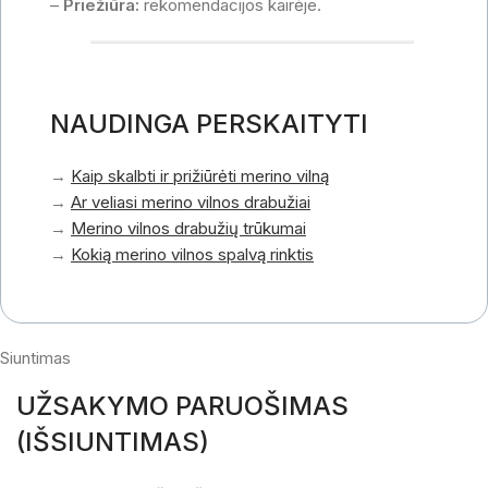
–
Priežiūra:
rekomendacijos kairėje.
NAUDINGA PERSKAITYTI
→
Kaip skalbti ir prižiūrėti merino vilną
→
Ar veliasi merino vilnos drabužiai
→
Merino vilnos drabužių trūkumai
→
Kokią merino vilnos spalvą rinktis
Siuntimas
UŽSAKYMO PARUOŠIMAS
(IŠSIUNTIMAS)