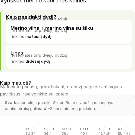
Vyriškos merino sportinės kelnės
Kaip pasirinkti dydį?
Pirmiausia vadovaukitės audiniu.
Merino vilna
ir
merino vilna su šilku
jei renkatės tarp dviejų dydžių
rinkitės
mažesnį dydį
Linas
jei renkatės tarp dviejų dydžių
rinkitės
didesnį dydį
Kaip matuoti?
Matuokite panašų, gerai tinkantį drabužį paguldę ant lygaus
paviršiaus ir palyginkite su lentele.
Svarbu:
lentelėje pateikti Green Rose drabužių matmenys
centimetrais; galima ±1–2 cm matmenų paklaida.
XS /
S / EU
M / EU
L / EU
XL / EU
XXL /
EU 34
36 /
38 /
40 /
42 / UK
EU 44 /