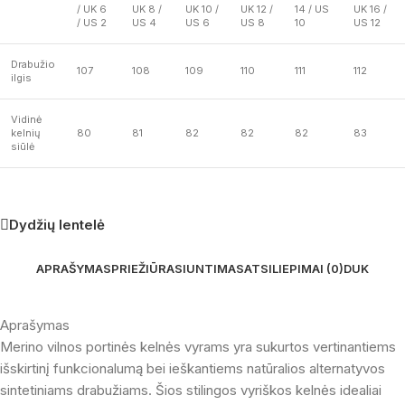
/ UK 6
UK 8 /
UK 10 /
UK 12 /
14 / US
UK 16 /
/ US 2
US 4
US 6
US 8
10
US 12
Drabužio
107
108
109
110
111
112
ilgis
Vidinė
kelnių
80
81
82
82
82
83
siūlė
Dydžių lentelė
APRAŠYMAS
PRIEŽIŪRA
SIUNTIMAS
ATSILIEPIMAI (0)
DUK
Aprašymas
Merino vilnos portinės kelnės vyrams yra sukurtos vertinantiems
išskirtinį funkcionalumą bei ieškantiems natūralios alternatyvos
sintetiniams drabužiams. Šios stilingos vyriškos kelnės idealiai