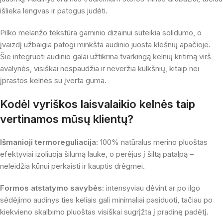
išlieka lengvas ir patogus judėti.
Pilko melanžo tekstūra gaminio dizainui suteikia solidumo, o
įvaizdį užbaigia patogi minkšta audinio juosta klešnių apačioje.
Šie integruoti audinio galai užtikrina tvarkingą kelnių kritimą virš
avalynės, visiškai nespaudžia ir neveržia kulkšnių, kitaip nei
įprastos kelnės su įverta guma.
Kodėl vyriškos laisvalaikio kelnės taip
vertinamos mūsų klientų?
Išmanioji termoreguliacija:
100% natūralus merino pluoštas
efektyviai izoliuoja šilumą lauke, o perėjus į šiltą patalpą –
neleidžia kūnui perkaisti ir kauptis drėgmei.
Formos atstatymo savybės:
intensyviau dėvint ar po ilgo
sėdėjimo audinys ties keliais gali minimaliai pasiduoti, tačiau po
kiekvieno skalbimo pluoštas visiškai sugrįžta į pradinę padėtį.