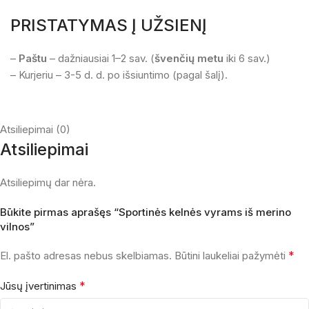
PRISTATYMAS Į UŽSIENĮ
–
Paštu
– dažniausiai 1–2 sav. (
švenčių metu
iki 6 sav.)
– Kurjeriu – 3-5 d. d. po išsiuntimo (pagal šalį).
Atsiliepimai (0)
Atsiliepimai
Atsiliepimų dar nėra.
Būkite pirmas aprašęs “Sportinės kelnės vyrams iš merino
vilnos”
*
El. pašto adresas nebus skelbiamas.
Būtini laukeliai pažymėti
*
Jūsų įvertinimas