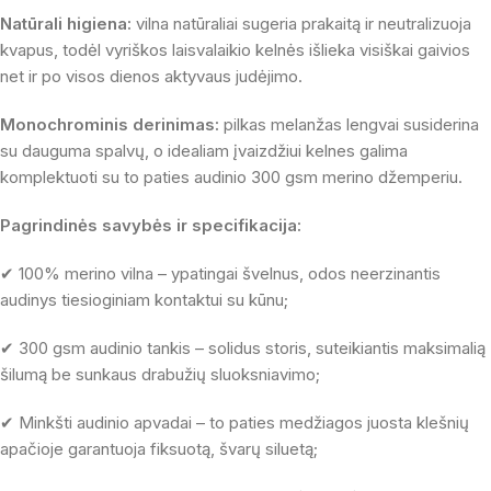
Natūrali higiena:
vilna natūraliai sugeria prakaitą ir neutralizuoja
kvapus, todėl vyriškos laisvalaikio kelnės išlieka visiškai gaivios
net ir po visos dienos aktyvaus judėjimo.
Monochrominis derinimas:
pilkas melanžas lengvai susiderina
su dauguma spalvų, o idealiam įvaizdžiui kelnes galima
komplektuoti su to paties audinio 300 gsm merino džemperiu.
Pagrindinės savybės ir specifikacija:
✔ 100% merino vilna – ypatingai švelnus, odos neerzinantis
audinys tiesioginiam kontaktui su kūnu;
✔ 300 gsm audinio tankis – solidus storis, suteikiantis maksimalią
šilumą be sunkaus drabužių sluoksniavimo;
✔ Minkšti audinio apvadai – to paties medžiagos juosta klešnių
apačioje garantuoja fiksuotą, švarų siluetą;