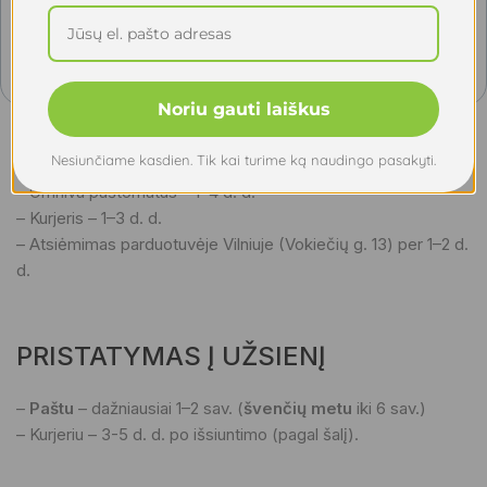
Jei šalyje taikomi importo mokesčiai ar vežėjo rinkliavos,
juos apmoka gavėjas
Noriu gauti laiškus
PRISTATYMAS LIETUVOJE
Nesiunčiame kasdien. Tik kai turime ką naudingo pasakyti.
– Omniva paštomatas – 1–4 d. d.
– Kurjeris – 1–3 d. d.
– Atsiėmimas parduotuvėje Vilniuje (Vokiečių g. 13) per 1–2 d.
d.
PRISTATYMAS Į UŽSIENĮ
–
Paštu
– dažniausiai 1–2 sav. (
švenčių metu
iki 6 sav.)
– Kurjeriu – 3-5 d. d. po išsiuntimo (pagal šalį).