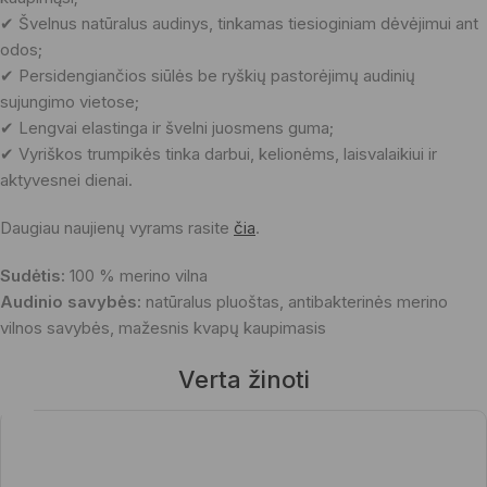
✔ Švelnus natūralus audinys, tinkamas tiesioginiam dėvėjimui ant
odos;
✔ Persidengiančios siūlės be ryškių pastorėjimų audinių
sujungimo vietose;
✔ Lengvai elastinga ir švelni juosmens guma;
✔ Vyriškos trumpikės tinka darbui, kelionėms, laisvalaikiui ir
aktyvesnei dienai.
Daugiau naujienų vyrams rasite
čia
.
Sudėtis:
100 % merino vilna
Audinio savybės:
natūralus pluoštas, antibakterinės merino
vilnos savybės, mažesnis kvapų kaupimasis
Verta žinoti