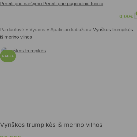
Pereiti prie naršymo
Pereiti prie pagrindinio turinio
0,00
€
Parduotuvė
»
Vyrams
»
Apatiniai drabužiai
»
Vyriškos trumpikės
iš merino vilnos
NAUJA
Vyriškos trumpikės iš merino vilnos