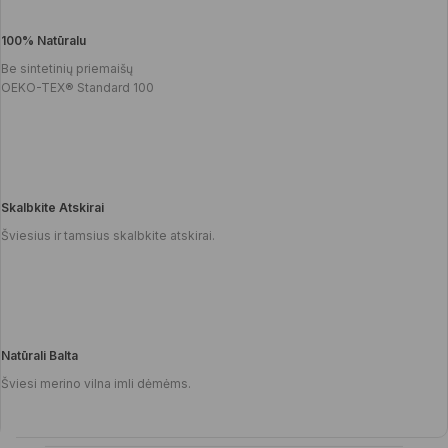
100% Natūralu
Be sintetinių priemaišų
OEKO-TEX® Standard 100
Skalbkite Atskirai
Šviesius ir tamsius skalbkite atskirai.
Natūrali Balta
Šviesi merino vilna imli dėmėms.