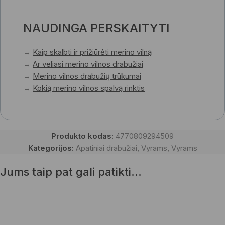
NAUDINGA PERSKAITYTI
→
Kaip skalbti ir prižiūrėti merino vilną
→
Ar veliasi merino vilnos drabužiai
→
Merino vilnos drabužių trūkumai
→
Kokią merino vilnos spalvą rinktis
Produkto kodas:
4770809294509
Kategorijos:
Apatiniai drabužiai
,
Vyrams
,
Vyrams
Jums taip pat gali patikti…