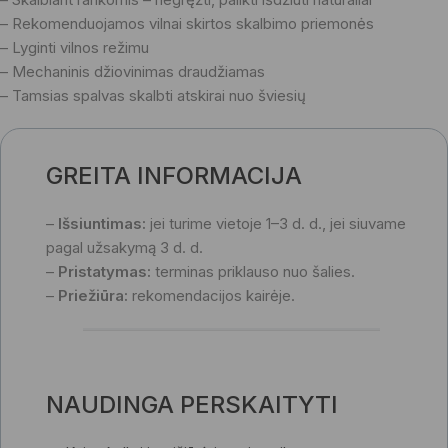
– Rekomenduojamos vilnai skirtos skalbimo priemonės
– Lyginti vilnos režimu
– Mechaninis džiovinimas draudžiamas
– Tamsias spalvas skalbti atskirai nuo šviesių
GREITA INFORMACIJA
–
Išsiuntimas:
jei turime vietoje 1–3 d. d., jei siuvame
pagal užsakymą 3 d. d.
–
Pristatymas:
terminas priklauso nuo šalies.
–
Priežiūra:
rekomendacijos kairėje.
NAUDINGA PERSKAITYTI