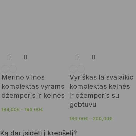
Merino vilnos
Vyriškas laisvalaikio
komplektas vyrams
komplektas kelnės
džemperis ir kelnės
ir džemperis su
gobtuvu
184,00
€
–
196,00
€
189,00
€
–
200,00
€
Ką dar įsidėti į krepšelį?