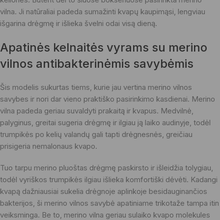
vilna. Ji natūraliai padeda sumažinti kvapų kaupimąsi, lengviau
išgarina drėgmę ir išlieka švelni odai visą dieną.
Apatinės kelnaitės vyrams su merino
vilnos antibakterinėmis savybėmis
Šis modelis sukurtas tiems, kurie jau vertina merino vilnos
savybes ir nori dar vieno praktiško pasirinkimo kasdienai. Merino
vilna padeda geriau suvaldyti prakaitą ir kvapus. Medvilnė,
palyginus, greitai sugeria drėgmę ir ilgiau ją laiko audinyje, todėl
trumpikės po kelių valandų gali tapti drėgnesnės, greičiau
prisigeria nemalonaus kvapo.
Tuo tarpu merino pluoštas drėgmę paskirsto ir išleidžia tolygiau,
todėl vyriškos trumpikės ilgiau išlieka komfortiški dėvėti. Kadangi
kvapą dažniausiai sukelia drėgnoje aplinkoje besidauginančios
bakterijos, ši merino vilnos savybė apatiniame trikotaže tampa itin
veiksminga. Be to, merino vilna geriau sulaiko kvapo molekules