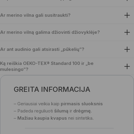
Ar merino vilna gali susitraukti?
Ar merino vilną galima džiovinti džiovyklėje?
Ar ant audinio gali atsirasti „pūkelių“?
Ką reiškia OEKO-TEX® Standard 100 ir „be
mulesingo“?
GREITA INFORMACIJA
– Geriausiai veikia kaip
pirmasis sluoksnis
– Padeda reguliuoti
šilumą
ir
drėgmę
.
–
Mažiau kaupia kvapus
nei sintetika.