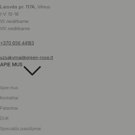
Laisvės pr. 117A
, Vilnius
I-V: 10-18
VI: nedirbame
VII: nedirbame
+370 656 44183
uzsakymai@green-rose.lt
APIE MUS
Apie mus
Kontaktai
Patarimai
DUK
Specialūs pasiūlymai