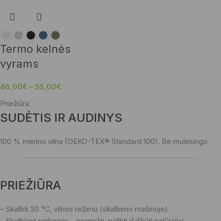
Termo kelnės
vyrams
46,00
€
–
55,00
€
Priežiūra
SUDĖTIS IR AUDINYS
100 % merino vilna (OEKO-TEX® Standard 100). Be mulesingo
PRIEŽIŪRA
– Skalbti 30 °C, vilnos režimu (skalbimo mašinoje)
– Skalbiant rankomis – negręžti, palikti išdžiūti natūraliai