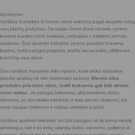
Aprašymas
Vyriškos trumpikės iš merino vilnos sukurtos pagal daugelio mūsų
vyrų klientų prašymus. Tai naujas Green Rose modelis vyrams,
kuriems kasdien norisi švelnaus, natūralaus ir patikimo pirmojo
sluoksnio. Šios apatinės kelnaitės vyrams pasiūtos bokserių
kirpimu, todėl patogiai priglunda, leidžia laisvai judėti, užtikrinant
komfortą visai dienai.
Šios vyriškos trumpikės tinka vyrams, kurie ieško natūralaus
pluošto apatinių ne vien šaltesniam sezonui.
Merino vilna
prisitaiko prie kūno ritmo, todėl bokseriai gali būti dėvimi
visus metus.
Jie patogūs kelionėse, aktyvesnėmis darbo
dienomis, po laisvalaikio kelnėmis ar kaip pirmas sluoksnis, kai
norisi daugiau švelnumo ir mažiau sintetinio pojūčio.
Vyriškos apatinės kelnaitės turi būti patogios ne tik pirmą minutę
apsirengus, bet ir po kelių valandų darbo, vairavimo, judėjimo ar
kelionės. Būtent dėl to šiuose bokseriuose pasirinkta merino