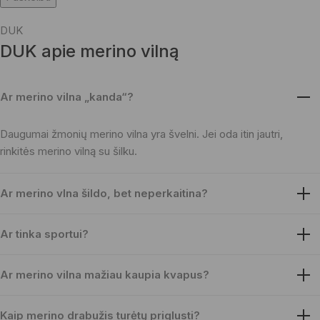
DUK
DUK apie merino vilną
Ar merino vilna „kanda“?
Daugumai žmonių merino vilna yra švelni. Jei oda itin jautri,
rinkitės merino vilną su šilku.
Ar merino vlna šildo, bet neperkaitina?
Ar tinka sportui?
Ar merino vilna mažiau kaupia kvapus?
Kaip merino drabužis turėtų priglusti?