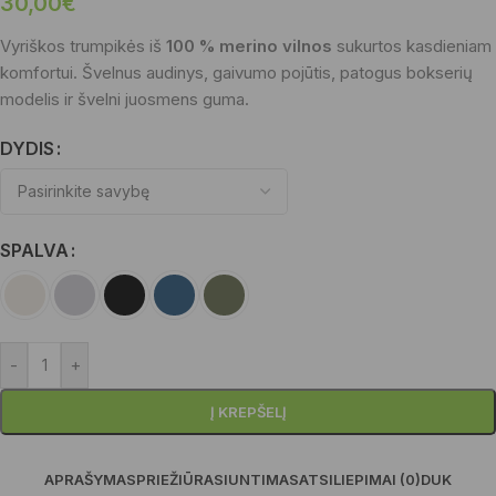
30,00
€
Vyriškos trumpikės iš
100 % merino vilnos
sukurtos kasdieniam
komfortui. Švelnus audinys, gaivumo pojūtis, patogus bokserių
modelis ir švelni juosmens guma.
DYDIS
SPALVA
-
+
Į KREPŠELĮ
APRAŠYMAS
PRIEŽIŪRA
SIUNTIMAS
ATSILIEPIMAI (0)
DUK