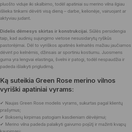
pluošto viduje iki skalbimo, todėl apatiniai su merino vilna ilgiau
išlieka tinkami dėvėti visą dieną – darbe, kelionėje, vairuojant ar
aktyviau judant.
Didelis dėmesys skirtas ir konstrukcijai.
Siūlės persidengia
taip, kad audinių sujungimo vietose nesusidarytų ryškūs
pastorėjimai. Dėl to vyriškos apatinės kelnaitės mažiau jaučiamos
dėvint po kelnėmis, džinsais ar sportiniu kostiumu. Juosmens
guma yra lengvai elastinga, švelni ir patogi, todėl nespaudžia ir
padeda išlaikyti prigludimą.
Ką suteikia Green Rose merino vilnos
vyriški apatiniai vyrams:
✔ Naujas Green Rose modelis vyrams, sukurtas pagal klientų
prašymus;
✔ Bokserių kirpimas patogiam kasdieniam dėvėjimui;
✔ Merino vilna padeda palaikyti gaivumo pojūtį ir mažinti kvapų
kaupimąsi;