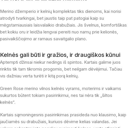
Merino džemperio ir kelnių komplektas tiks dienoms, kai norisi
atrodyti tvarkingai, bet jaustis taip pat patogiai kaip su
mėgstamiausiais laisvalaikio drabužiais. Jis švelnus, komfortiškas
bet kokiu oru ir leidžia lengvai pereiti nuo namų prie kelionės,
pasivaikščiojimo ar ramaus savaitgalio plano.
Kelnės gali būti ir gražios, ir draugiškos kūnui
Aptempti džinsai niekur nedings iš spintos. Kartais galime juos
rinktis tik tam tikromis progomis, bet neilgam dėvėjimui. Tačiau
vis dažniau verta turėti ir kitą porą kelnių.
Green Rose merino vilnos kelnės vyrams, moterims ir vaikams
sukurtos būtent tokiam pasirinkimui, nes tai nėra tik „šiltos
kelnės“.
Kartais sąmoningesnis pasirinkimas prasideda nuo klausimo, kaip
jaučiamės su drabužiais, kuriuos dėvime kelias valandas. Jei