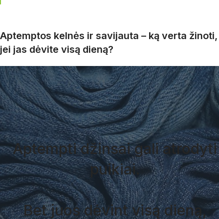
Aptemptos kelnės ir savijauta – ką verta žinoti,
jei jas dėvite visą dieną?
Aptempti džinsai gali atrodyti
puikiai.
Bet juos dėvint visą dieną,