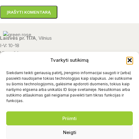
Laisvės pr. 117A
, Vilnius
I-V: 10-18
VI: nedirbame
Tvarkyti sutikimą
VII: nedirbame
+370 656 44183
Siekdami teikti geriausią patirtį, įrenginio informacijai saugoti ir (arba)
uzsakymai@green-rose.lt
pasiekti naudojame tokias technologijas kaip slapukus. Jei sutiksime
su šiomis technologijomis, galėsime apdoroti duomenis, tokius kaip
naršymo elgsena arba unikalūs ID šioje svetainėje. Nesutikimas arba
sutikimo atšaukimas gali neigiamai paveikti tam tikras funkcijas ir
APIE MUS
funkcijas.
SVARBI INFORMACIJA
Priimti
Neigti