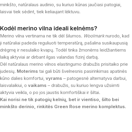
minkšto, natūralaus audinio, su kuriuo kūnas jaučiasi patogiai,
laisvai tiek sėdint, tiek keliaujant lėktuvu.
Kodėl merino vilna ideali kelnėms?
Merino vilna vertinama ne tik dėl šilumos.
Woolmark
nurodo, kad
ji natūraliai padeda reguliuoti temperatūrą, pašalina susikaupusią
drėgmę ir nesulaiko kvapų. Todėl tinka žmonėms leidžiantiems
laiką aktyviai ar dirbant ilgas valandas fizinį darbą.
Dėl natūralaus merino vilnos elastingumo drabužis prisitaiko prie
judesių.
Moterims
tai gali būti švelnesnis pasirinkimas apatinės
kūno dalies komfortui,
vyrams
– patogesnė alternatyva darbui,
laisvalaikiui, o
vaikams
– drabužis, su kuriuo lengva užsiimti
aktyvia veikla, o po jos jaustis komfortiškai ir šiltai.
Kai norisi ne tik patogių kelnių, bet ir vientiso, šilto bei
minkšto derinio, rinkitės Green Rose merino komplektus.