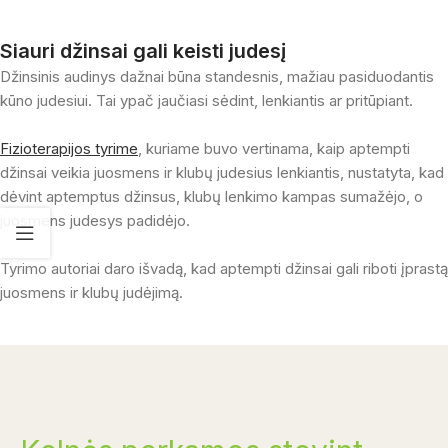
Siauri džinsai gali keisti judesį
Džinsinis audinys dažnai būna standesnis, mažiau pasiduodantis
kūno judesiui. Tai ypač jaučiasi sėdint, lenkiantis ar pritūpiant.
Fizioterapijos tyrime
, kuriame buvo vertinama, kaip aptempti
džinsai veikia juosmens ir klubų judesius lenkiantis, nustatyta, kad
dėvint aptemptus džinsus, klubų lenkimo kampas sumažėjo, o
juosmens judesys padidėjo.
Tyrimo autoriai daro išvadą, kad aptempti džinsai gali riboti įprastą
juosmens ir klubų judėjimą.