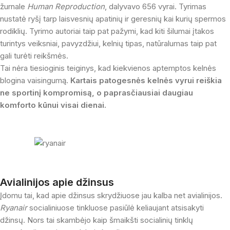
žurnale
Human Reproduction
, dalyvavo 656 vyrai. Tyrimas
nustatė ryšį tarp laisvesnių apatinių ir geresnių kai kurių spermos
rodiklių. Tyrimo autoriai taip pat pažymi, kad kiti šilumai įtakos
turintys veiksniai, pavyzdžiui, kelnių tipas, natūralumas taip pat
gali turėti reikšmės.
Tai nėra tiesioginis teiginys, kad kiekvienos aptemptos kelnės
blogina vaisingumą.
Kartais patogesnės kelnės vyrui reiškia
ne sportinį kompromisą, o paprasčiausiai daugiau
komforto kūnui visai dienai.
Avialinijos apie džinsus
Įdomu tai, kad apie džinsus skrydžiuose jau kalba net avialinijos.
Ryanair
socialiniuose tinkluose pasiūlė keliaujant atsisakyti
džinsų. Nors tai skambėjo kaip šmaikšti socialinių tinklų