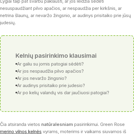
Lygiai taip pat svarbu paklausti, ar jos leidžia sėdėti
nesuspaudžiant pilvo apačios, ar nespaudžia per kirkšnis, ar
netrina šlaunų, ar nevaržo žingsnio, ar audinys prisitaiko prie jūsų
judesių.
Kelnių pasirinkimo klausimai
Ar galiu su jomis patogiai sėdėti?
Ar jos nespaudžia pilvo apačios?
Ar jos nevaržo žingsnio?
Ar audinys prisitaiko prie judesio?
Ar po kelių valandų vis dar jaučiuosi patogiai?
Čia atsiranda vietos
natūralesniam
pasirinkimui. Green Rose
merino vilnos kelnės
vyrams, moterims ir vaikams siuvamos iš