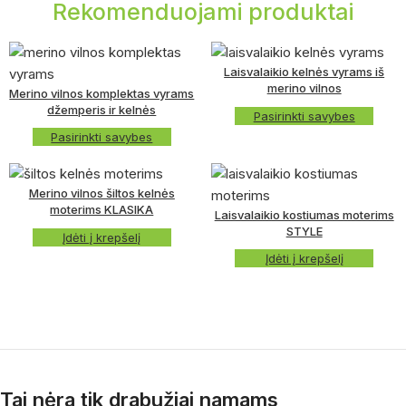
Rekomenduojami produktai
Laisvalaikio kelnės vyrams iš
merino vilnos
Merino vilnos komplektas vyrams
džemperis ir kelnės
Pasirinkti savybes
Pasirinkti savybes
Merino vilnos šiltos kelnės
moterims KLASIKA
Laisvalaikio kostiumas moterims
STYLE
Įdėti į krepšelį
Įdėti į krepšelį
Tai nėra tik drabužiai namams