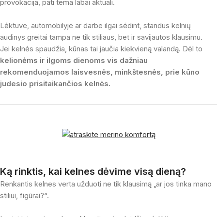
provokacija, pati tema labai aktuali.
Lėktuve, automobilyje ar darbe ilgai sėdint, standus kelnių
audinys greitai tampa ne tik stiliaus, bet ir savijautos klausimu.
Jei kelnės spaudžia, kūnas tai jaučia kiekvieną valandą. Dėl to
kelionėms ir ilgoms dienoms vis dažniau
rekomenduojamos laisvesnės, minkštesnės, prie kūno
judesio prisitaikančios kelnės.
Ką rinktis, kai kelnes dėvime visą dieną?
Renkantis kelnes verta užduoti ne tik klausimą „ar jos tinka mano
stiliui, figūrai?“.