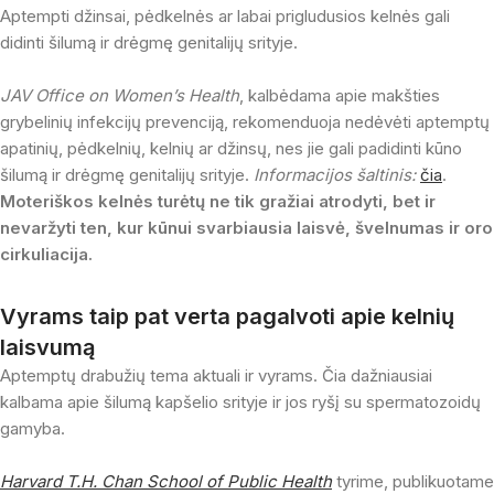
Aptempti džinsai, pėdkelnės ar labai prigludusios kelnės gali
didinti šilumą ir drėgmę genitalijų srityje.
JAV Office on Women’s Health
, kalbėdama apie makšties
grybelinių infekcijų prevenciją, rekomenduoja nedėvėti aptemptų
apatinių, pėdkelnių, kelnių ar džinsų, nes jie gali padidinti kūno
šilumą ir drėgmę genitalijų srityje.
Informacijos šaltinis:
čia
.
Moteriškos kelnės turėtų ne tik gražiai atrodyti, bet ir
nevaržyti ten, kur kūnui svarbiausia laisvė, švelnumas ir oro
cirkuliacija.
Vyrams taip pat verta pagalvoti apie kelnių
laisvumą
Aptemptų drabužių tema aktuali ir vyrams. Čia dažniausiai
kalbama apie šilumą kapšelio srityje ir jos ryšį su spermatozoidų
gamyba.
Harvard T.H. Chan School of Public Health
tyrime, publikuotame