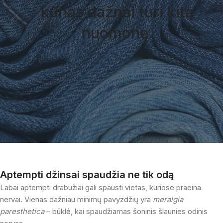
kūnas dažnai turi kitą
nuomonę.
Aptempti džinsai
spaudžia ne tik odą
Labai aptempti drabužiai gali spausti vietas, kuriose praeina
nervai. Vienas dažniau minimų pavyzdžių yra
meralgia
paresthetica
– būklė, kai spaudžiamas šoninis šlaunies odinis