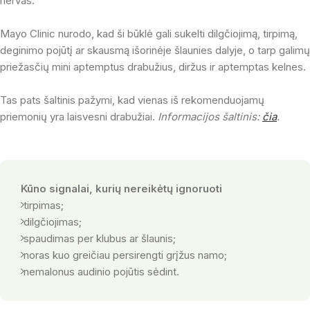
nervas.
Mayo Clinic nurodo, kad ši būklė gali sukelti dilgčiojimą, tirpimą,
deginimo pojūtį ar skausmą išorinėje šlaunies dalyje, o tarp galimų
priežasčių mini aptemptus drabužius, diržus ir aptemptas kelnes.
Tas pats šaltinis pažymi, kad vienas iš rekomenduojamų
priemonių yra laisvesni drabužiai.
Informacijos šaltinis:
čia
.
Kūno signalai, kurių nereikėtų ignoruoti
tirpimas;
dilgčiojimas;
spaudimas per klubus ar šlaunis;
noras kuo greičiau persirengti grįžus namo;
nemalonus audinio pojūtis sėdint.