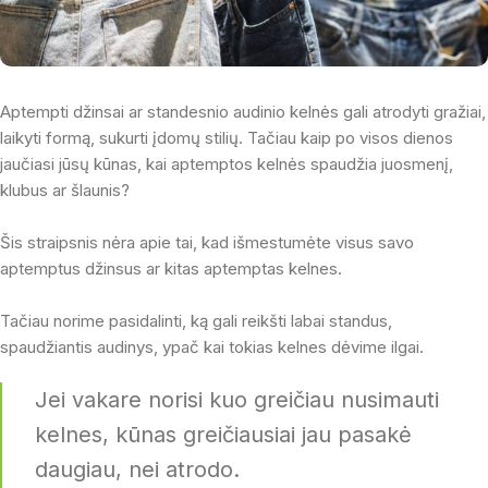
Aptempti džinsai ar standesnio audinio kelnės gali atrodyti gražiai,
laikyti formą, sukurti įdomų stilių. Tačiau kaip po visos dienos
jaučiasi jūsų kūnas, kai aptemptos kelnės spaudžia juosmenį,
klubus ar šlaunis?
Šis straipsnis nėra apie tai, kad išmestumėte visus savo
aptemptus džinsus ar kitas aptemptas kelnes.
Tačiau norime pasidalinti, ką gali reikšti labai standus,
spaudžiantis audinys, ypač kai tokias kelnes dėvime ilgai.
Jei vakare norisi kuo greičiau nusimauti
kelnes, kūnas greičiausiai jau pasakė
daugiau, nei atrodo.