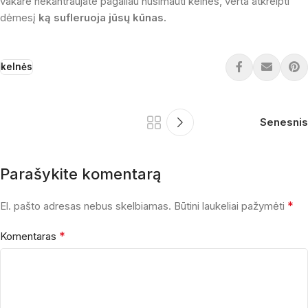
vakare nekantraujate pagaliau nusimauti kelnes, verta atkreipti
dėmesį
ką sufleruoja jūsų kūnas.
kelnės
Senesnis
Parašykite komentarą
*
El. pašto adresas nebus skelbiamas.
Būtini laukeliai pažymėti
*
Komentaras