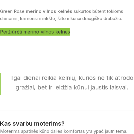
Green Rose
merino vilnos kelnės
sukurtos būtent tokioms
dienoms, kai norisi minkšto, šilto ir kūnui draugiško drabužio.
Peržiūrėti merino vilnos kelnes
Ilgai dienai reikia kelnių, kurios ne tik atrodo
gražiai, bet ir leidžia kūnui jaustis laisvai.
Kas svarbu moterims?
Moterims apatinės kūno dalies komfortas yra ypač jautri tema.