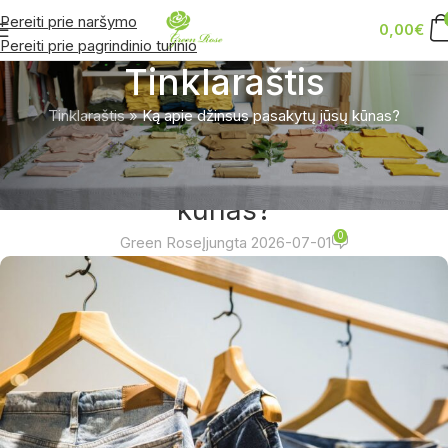
Pereiti prie naršymo
0,00
€
Pereiti prie pagrindinio turinio
Tinklaraštis
Tinklaraštis
»
Ką apie džinsus pasakytų jūsų kūnas?
ĮDOMYBĖS
Ką apie džinsus pasakytų jūsų
kūnas?
0
Green Rose
Įjungta 2026-07-01