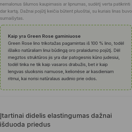
nemalonus šilumos kaupimasis ar lipnumas, sudėtį verta patikrinti
dar kartą. Dažnai pojūtį keičia būtent pluoštai, su kuriais linas buvo
sumaišytas.
Kaip yra Green Rose gaminiuose
Green Rose lino trikotažas pagamintas iš 100 % lino, todėl
išlaiko natūraliam linui būdingą oro pralaidumo pojūtį. Dėl
megztos struktūros jis yra dar patogesnis kūno judesiui,
todėl tinka ne tik kaip vasaros drabužis, bet ir kaip
lengvas sluoksnis namuose, kelionėse ar kasdieniam
ritmui, kai norisi natūralaus audinio prie odos.
Įtartinai didelis elastingumas dažnai
išduoda priedus