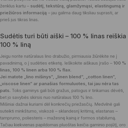
ženklus kartu –
sudėtį, tekstūrą, glamžymąsi, elastingumą ir
priežiūros informaciją
– jau galima daug tiksliau suprasti, ar
prieš jus tikras linas.
Sudėtis turi būti aiški – 100 % linas reiškia
100 % liną
Jeigu norite natūralaus lino drabužio, pirmiausia žiūrėkite ne į
pavadinimą, o į sudėties etiketę. Ieškokite aiškaus įrašo –
100 %
linas, 100 % linen arba 100 % flax
.
Jei matote „lino mišinys“, „linen blend“, „cotton linen“,
„viscose linen“ ar panašias formuluotes, tai jau nėra tas
pats.
Toks gaminys gali būti gražus, patogus ir tinkamas dėvėti,
bet jo savybės skirsis nuo natūralaus 100 % lino.
Mišiniai dažnai kuriami dėl konkrečių priežasčių. Medvilnė gali
suteikti minkštumo, viskozė – sklandesnį kritimą, elastanas –
tamprumo, poliesteris – mažesnę kainą ir formos stabilumą.
Tačiau kiekvienas papildomas pluoštas keičia gaminio pojūtį, oro