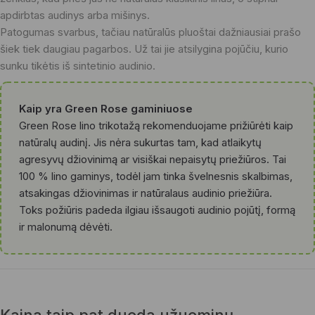
apdirbtas audinys arba mišinys.
Patogumas svarbus, tačiau natūralūs pluoštai dažniausiai prašo
šiek tiek daugiau pagarbos. Už tai jie atsilygina pojūčiu, kurio
sunku tikėtis iš sintetinio audinio.
Kaip yra Green Rose gaminiuose
Green Rose lino trikotažą rekomenduojame prižiūrėti kaip
natūralų audinį. Jis nėra sukurtas tam, kad atlaikytų
agresyvų džiovinimą ar visiškai nepaisytų priežiūros. Tai
100 % lino gaminys, todėl jam tinka švelnesnis skalbimas,
atsakingas džiovinimas ir natūralaus audinio priežiūra.
Toks požiūris padeda ilgiau išsaugoti audinio pojūtį, formą
ir malonumą dėvėti.
Kaina taip pat duoda užuominų