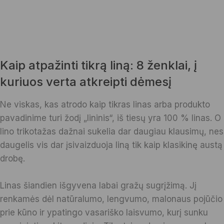
Kaip atpažinti tikrą liną: 8 ženklai, į
kuriuos verta atkreipti dėmesį
Ne viskas, kas atrodo kaip tikras linas arba produkto
pavadinime turi žodį „lininis“, iš tiesų yra 100 % linas. O
lino trikotažas dažnai sukelia dar daugiau klausimų, nes
daugelis vis dar įsivaizduoja liną tik kaip klasikinę austą
drobę.
Linas šiandien išgyvena labai gražų sugrįžimą. Jį
renkamės dėl natūralumo, lengvumo, malonaus pojūčio
prie kūno ir ypatingo vasariško laisvumo, kurį sunku