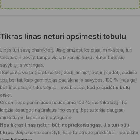
Tikras linas neturi apsimesti tobulu
Linas turi savą charakterį. Jis glamžosi, keičiasi, minkštėja, turi
tekstūrą ir dėvint tampa vis artimesnis kūnui. Būtent dėl šių
savybių jis vertingas.
Renkantis verta žiūrėti ne tik į žodį „lininis“, bet ir į sudėtį, audinio
tipą bei tai, kaip gamintojas paaiškina jo savybes. 100 % linas gali
būti ir austas, ir trikotažinis – svarbiausia, kad jo
sudėtis būtų
aiški
.
Green Rose gaminiuose naudojame 100 % lino trikotažą. Tai
leidžia išsaugoti natūralaus lino esmę, bet suteikia daugiau
minkštumo, laisvumo ir patogumo.
Nes tikras linas neturi būti nepriekaištingas. Jis turi būti
tikras.
Jeigu norite pamatyti, kaip tai atrodo praktiškai – pereikite
į
lino kategoriją
.