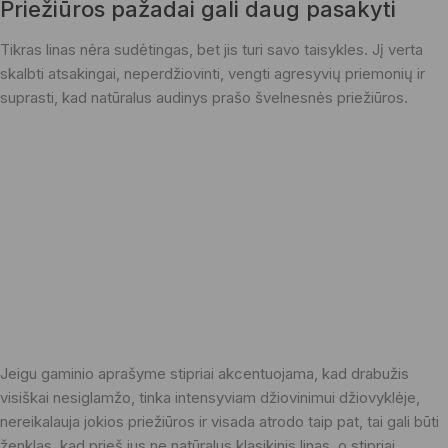
Priežiūros pažadai gali daug pasakyti
Tikras linas nėra sudėtingas, bet jis turi savo taisykles. Jį verta
skalbti atsakingai, neperdžiovinti, vengti agresyvių priemonių ir
suprasti, kad natūralus audinys prašo švelnesnės priežiūros.
Jeigu gaminio aprašyme stipriai akcentuojama, kad drabužis
visiškai nesiglamžo, tinka intensyviam džiovinimui džiovyklėje,
nereikalauja jokios priežiūros ir visada atrodo taip pat, tai gali būti
ženklas, kad prieš jus ne natūralus klasikinis linas, o stipriai