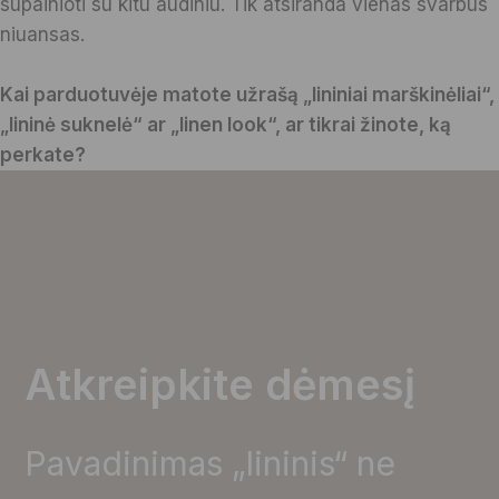
supainioti su kitu audiniu. Tik atsiranda vienas svarbus
niuansas.
Kai parduotuvėje matote užrašą „lininiai marškinėliai“,
„lininė suknelė“ ar „linen look“, ar tikrai žinote, ką
perkate?
Atkreipkite dėmesį
Pavadinimas „lininis“ ne