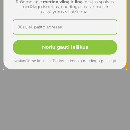
Rašome apie
merino vilną
ir
liną
, naujas spalvas,
medžiagų istorijas, naudingus patarimus ir
pasiūlymus visai šeimai.
Noriu gauti laiškus
Nesiunčiame kasdien. Tik kai turime ką naudingo pasakyti.