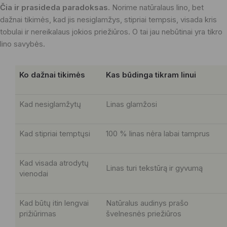
Čia ir prasideda paradoksas.
Norime natūralaus lino, bet
dažnai tikimės, kad jis nesiglamžys, stipriai tempsis, visada kris
tobulai ir nereikalaus jokios priežiūros. O tai jau nebūtinai yra tikro
lino savybės.
Ko dažnai tikimės
Kas būdinga tikram linui
Kad nesiglamžytų
Linas glamžosi
Kad stipriai temptųsi
100 % linas nėra labai tamprus
Kad visada atrodytų
Linas turi tekstūrą ir gyvumą
vienodai
Kad būtų itin lengvai
Natūralus audinys prašo
prižiūrimas
švelnesnės priežiūros