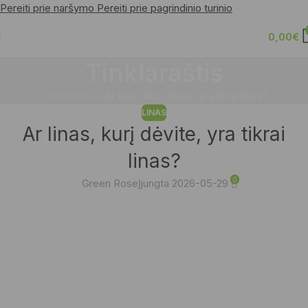
Pereiti prie naršymo
Pereiti prie pagrindinio turinio
0,00
€
Tinklaraštis
Tinklaraštis
»
Ar linas, kurį dėvite, yra tikrai linas?
LINAS
Ar linas, kurį dėvite, yra tikrai
linas?
0
Green Rose
Įjungta 2026-05-29