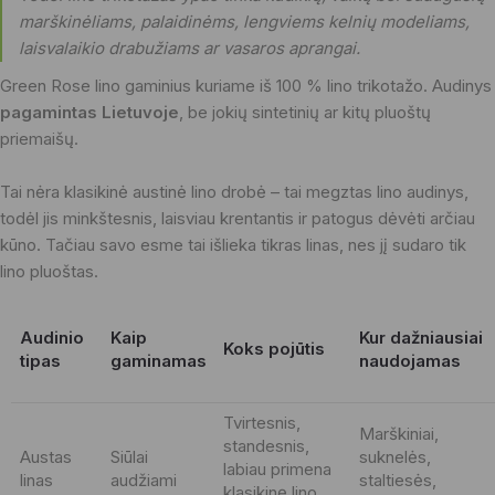
marškinėliams, palaidinėms, lengviems kelnių modeliams,
laisvalaikio drabužiams ar vasaros aprangai.
Green Rose lino gaminius kuriame iš 100 % lino trikotažo. Audinys
pagamintas Lietuvoje
, be jokių sintetinių ar kitų pluoštų
priemaišų.
Tai nėra klasikinė austinė lino drobė – tai megztas lino audinys,
todėl jis minkštesnis, laisviau krentantis ir patogus dėvėti arčiau
kūno. Tačiau savo esme tai išlieka tikras linas, nes jį sudaro tik
lino pluoštas.
Audinio
Kaip
Kur dažniausiai
Koks pojūtis
tipas
gaminamas
naudojamas
Tvirtesnis,
Marškiniai,
standesnis,
Austas
Siūlai
suknelės,
labiau primena
linas
audžiami
staltiesės,
klasikinę lino