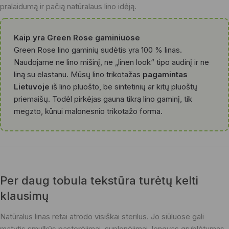
pralaidumą ir pačią natūralaus lino idėją.
Kaip yra Green Rose gaminiuose
Green Rose lino gaminių sudėtis yra 100 % linas.
Naudojame ne lino mišinį, ne „linen look“ tipo audinį ir ne
liną su elastanu. Mūsų lino trikotažas
pagamintas
Lietuvoje
iš lino pluošto, be sintetinių ar kitų pluoštų
priemaišų. Todėl pirkėjas gauna tikrą lino gaminį, tik
megzto, kūnui malonesnio trikotažo forma.
Per daug tobula tekstūra turėtų kelti
klausimų
Natūralus linas retai atrodo visiškai sterilus. Jo siūluose gali
matytis smulkūs pastorėjimai, suplonėjimai, lengvas grublėtumas