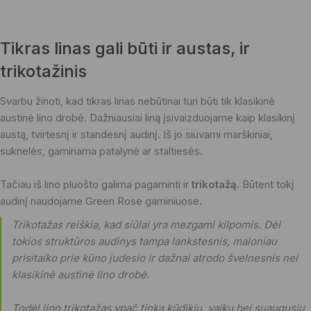
Tikras linas gali būti ir austas, ir
trikotažinis
Svarbu žinoti, kad tikras linas nebūtinai turi būti tik klasikinė
austinė lino drobė. Dažniausiai liną įsivaizduojame kaip klasikinį
austą, tvirtesnį ir standesnį audinį. Iš jo siuvami marškiniai,
suknelės, gaminama patalynė ar staltiesės.
Tačiau iš lino pluošto galima pagaminti ir
trikotažą
. Būtent tokį
audinį naudojame Green Rose gaminiuose.
Trikotažas reiškia, kad siūlai yra mezgami kilpomis. Dėl
tokios struktūros audinys tampa lankstesnis, maloniau
prisitaiko prie kūno judesio ir dažnai atrodo švelnesnis nei
klasikinė austinė lino drobė.
Todėl lino trikotažas ypač tinka kūdikių, vaikų bei suaugusių