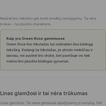
Natūrali lino tekstūra gali turėti smulkių netolygumų. Tai nėra
brokas – tai pluošto charakteris.
Kaip yra Green Rose gaminiuose
Green Rose lino trikotažas turi natūraliam linui būdingą
tekstūrą. Kadangi tai trikotažas, jis atrodo minkščiau ir
laisviau, nei austinė lino drobė, bet paviršiuje vis tiek
matosi lino pluoštui būdingas gyvumas.
Linas glamžosi ir tai nėra trūkumas
Linas glamžosi. Tai viena geriausiai atpažįstamų jo savybių. Dėl