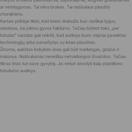
ar netolygumas. Tai nėra brokas. Tai natūralaus pluošto
charakteris.
Kartais pirkėjai tikisi, kad lininis drabužis bus visiškai lygus,
vientisas, be jokios gyvos faktūros. Tačiau būtent toks „per
tobulas“ vaizdas gali reikšti, kad audinys buvo stipriai paveiktas
technologijų arba sumaišytas su kitais pluoštais.
Žinoma, aukštos kokybės linas gali būti tvarkingas, gražus ir
malonus. Natūralumas nereiškia netvarkingos išvaizdos. Tačiau
tikras linas turi savo gyvybę. Jis neturi atrodyti kaip plastikinio
tobulumo audinys.