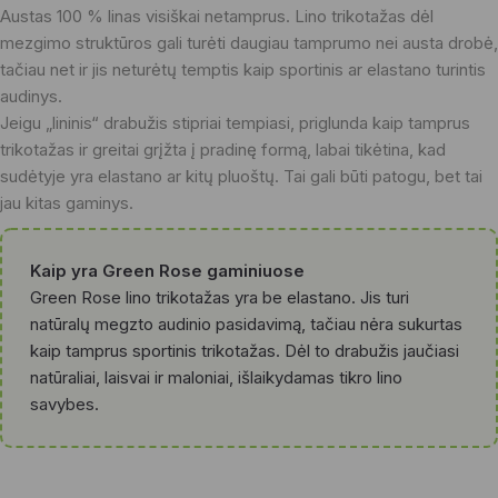
Austas 100 % linas visiškai netamprus. Lino trikotažas dėl
mezgimo struktūros gali turėti daugiau tamprumo nei austa drobė,
tačiau net ir jis neturėtų temptis kaip sportinis ar elastano turintis
audinys.
Jeigu „lininis“ drabužis stipriai tempiasi, priglunda kaip tamprus
trikotažas ir greitai grįžta į pradinę formą, labai tikėtina, kad
sudėtyje yra elastano ar kitų pluoštų. Tai gali būti patogu, bet tai
jau kitas gaminys.
Kaip yra Green Rose gaminiuose
Green Rose lino trikotažas yra be elastano. Jis turi
natūralų megzto audinio pasidavimą, tačiau nėra sukurtas
kaip tamprus sportinis trikotažas. Dėl to drabužis jaučiasi
natūraliai, laisvai ir maloniai, išlaikydamas tikro lino
savybes.
💡Patarimas renkantis dydį