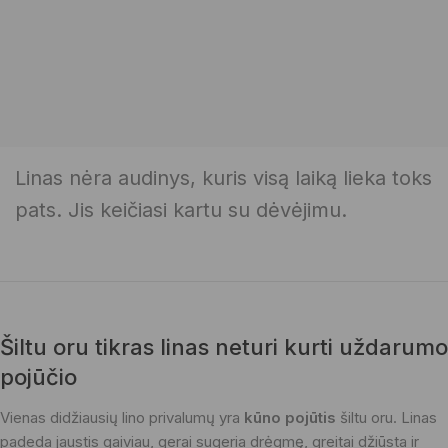
Linas nėra audinys, kuris visą laiką lieka toks
pats. Jis keičiasi kartu su dėvėjimu.
Šiltu oru tikras linas neturi kurti uždarumo
pojūčio
Vienas didžiausių lino privalumų yra
kūno pojūtis
šiltu oru. Linas
padeda jaustis gaiviau, gerai sugeria drėgmę, greitai džiūsta ir