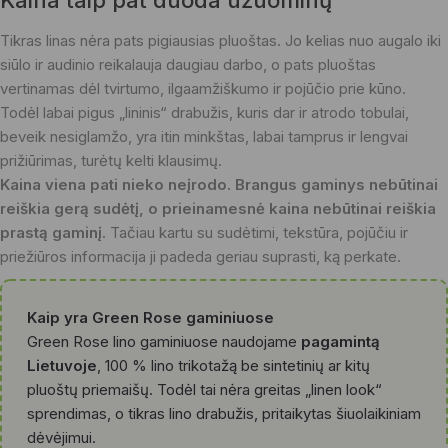
Tikras linas nėra pats pigiausias pluoštas. Jo kelias nuo augalo iki
siūlo ir audinio reikalauja daugiau darbo, o pats pluoštas
vertinamas dėl tvirtumo, ilgaamžiškumo ir pojūčio prie kūno.
Todėl labai pigus „lininis“ drabužis, kuris dar ir atrodo tobulai,
beveik nesiglamžo, yra itin minkštas, labai tamprus ir lengvai
prižiūrimas, turėtų kelti klausimų.
Kaina viena pati nieko neįrodo. Brangus gaminys nebūtinai
reiškia gerą sudėtį, o prieinamesnė kaina nebūtinai reiškia
prastą gaminį.
Tačiau kartu su sudėtimi, tekstūra, pojūčiu ir
priežiūros informacija ji padeda geriau suprasti, ką perkate.
Kaip yra Green Rose gaminiuose
Green Rose lino gaminiuose naudojame
pagamintą
Lietuvoje
, 100 % lino trikotažą be sintetinių ar kitų
pluoštų priemaišų. Todėl tai nėra greitas „linen look“
sprendimas, o tikras lino drabužis, pritaikytas šiuolaikiniam
dėvėjimui.