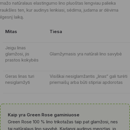
mažo natūralaus elastingumo lino pluoštas lengviau palieka
raukšles ten, kur audinys lenkiasi, sėdima, judama ar dėvima
ilgesnį laiką.
Mitas
Tiesa
Jeigu linas
glamžosi, jis
Glamžymasis yra natūrali lino savybė
prastos kokybės
Geras linas turi
Visiškai nesiglamžantis „linas“ gali turėti
nesiglamžyti
priemaišų arba būti stipriai apdorotas
Kaip yra Green Rose gaminiuose
Green Rose 100 % lino trikotažas taip pat glamžosi, nes
tai natūralaus lino savybė. Kadangi audinys megztas, jo