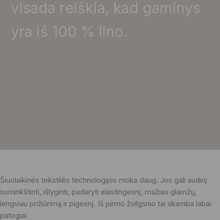
visada reiškia, kad gaminys
yra iš 100 % lino.
Šiuolaikinės tekstilės technologijos moka daug. Jos gali audinį
suminkštinti, išlyginti, padaryti elastingesnį, mažiau glamžų,
lengviau prižiūrimą ir pigesnį. Iš pirmo žvilgsnio tai skamba labai
patogiai.