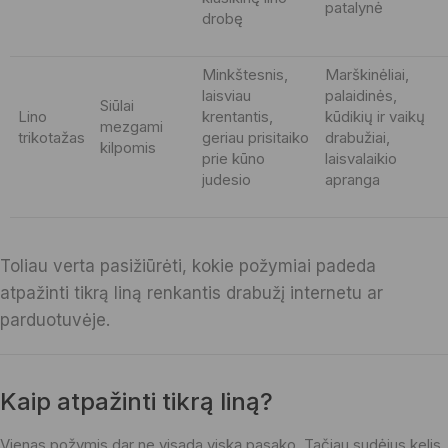
patalynė
drobę
Minkštesnis,
Marškinėliai,
laisviau
palaidinės,
Siūlai
Lino
krentantis,
kūdikių ir vaikų
mezgami
trikotažas
geriau prisitaiko
drabužiai,
kilpomis
prie kūno
laisvalaikio
judesio
apranga
Toliau verta pasižiūrėti, kokie požymiai padeda
atpažinti tikrą liną renkantis drabužį internetu ar
parduotuvėje.
Kaip atpažinti tikrą liną?
Vienas požymis dar ne visada viską pasako. Tačiau sudėjus kelis