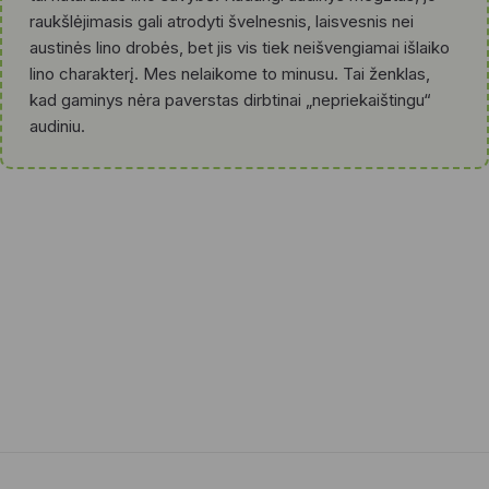
raukšlėjimasis gali atrodyti švelnesnis, laisvesnis nei
austinės lino drobės, bet jis vis tiek neišvengiamai išlaiko
lino charakterį. Mes nelaikome to minusu. Tai ženklas,
kad gaminys nėra paverstas dirbtinai „nepriekaištingu“
audiniu.
💡Patarimas
Išskalbus lininį gaminį, jį verta rankomis iškratyti ir
pakabinti džiūti ant pakabos.
Taip susidarys mažiau raukšlių ir dažnai reikės mažiau
lyginti.