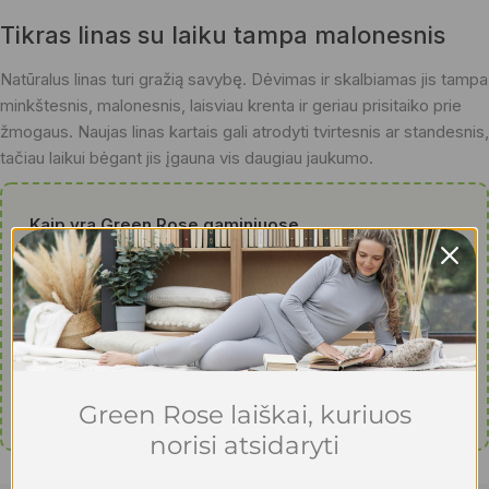
Tikras linas su laiku tampa malonesnis
Natūralus linas turi gražią savybę. Dėvimas ir skalbiamas jis tampa
minkštesnis, malonesnis, laisviau krenta ir geriau prisitaiko prie
žmogaus. Naujas linas kartais gali atrodyti tvirtesnis ar standesnis,
tačiau laikui bėgant jis įgauna vis daugiau jaukumo.
Kaip yra Green Rose gaminiuose
Green Rose lino trikotažas jau iš karto yra malonesnis
kūnui nei daugelis klasikinių austų lino audinių, nes
mezgimo struktūra suteikia minkštesnį pojūtį. Tačiau jis
vis tiek išlaiko natūralaus lino savybę su laiku dar labiau
švelnėti. Tai ypač svarbu drabužiams, kuriuos norisi
dėvėti dažnai – marškinėliams, palaidinėms, laisvalaikio ar
namų drabužiams.
Green Rose laiškai, kuriuos
norisi atsidaryti