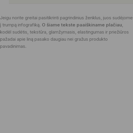
Jeigu norite greitai pasitikrinti pagrindinius ženklus, juos sudėjome
į trumpą infografiką.
O šiame tekste paaiškiname plačiau
,
kodėl sudėtis, tekstūra, glamžymasis, elastingumas ir priežiūros
pažadai apie liną pasako daugiau nei gražus produkto
pavadinimas.