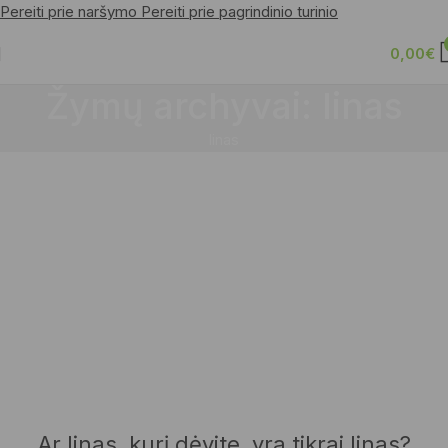
Pereiti prie naršymo
Pereiti prie pagrindinio turinio
0,00
€
Žymų archyvai: linas
linas
Ar linas, kurį dėvite, yra tikrai linas?