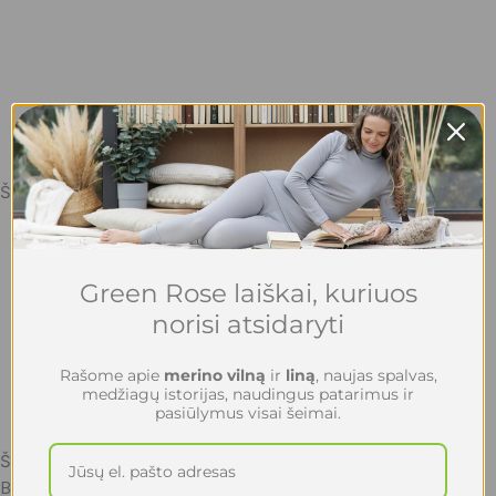
Šviesiai geltona
Green Rose laiškai, kuriuos
norisi atsidaryti
Rašome apie
merino vilną
ir
liną
, naujas spalvas,
medžiagų istorijas, naudingus patarimus ir
pasiūlymus visai šeimai.
Šviesiai žalia
Balta (natūrali)