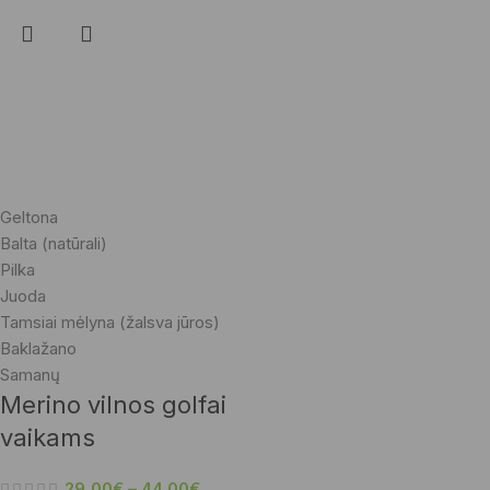
Geltona
Balta (natūrali)
Pilka
Juoda
Tamsiai mėlyna (žalsva jūros)
Baklažano
Samanų
Merino vilnos golfai
vaikams
29,00
€
–
44,00
€