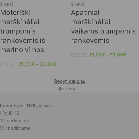
šilkas)
šilkas)
Moteriški
Apatiniai
marškinėliai
marškinėliai
trumpomis
vaikams trumpomis
rankovėmis iš
rankovėmis
merino vilnos
21,00
€
–
33,00
€
35,00
€
–
39,00
€
Rodyti daugiau
Įkeliama...
Laisvės pr. 117A
, Vilnius
I-V: 10-18
VI: nedirbame
VII: nedirbame