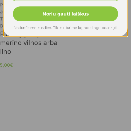
Pilka
Juoda
Noriu gauti laiškus
Tamsiai mėlyna (žalsva jūros)
Baklažano
Nesiunčiame kasdien. Tik kai turime ką naudingo pasakyti.
Plaukų gumytė iš
merino vilnos arba
lino
5,00
€