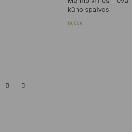
Merino vilnos mova
kūno spalvos
19,00
€