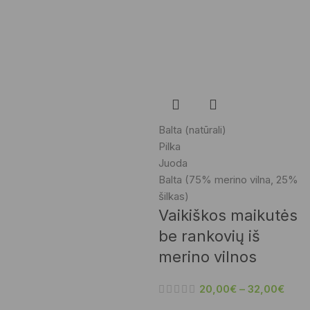
Balta (natūrali)
Pilka
Juoda
Balta (75% merino vilna, 25%
šilkas)
Vaikiškos maikutės
be rankovių iš
merino vilnos
20,00
€
–
32,00
€